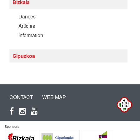
Bizkaia
Dances
Articles
Information
Gipuzkoa
CONTACT
WEB MAP
Sponsors