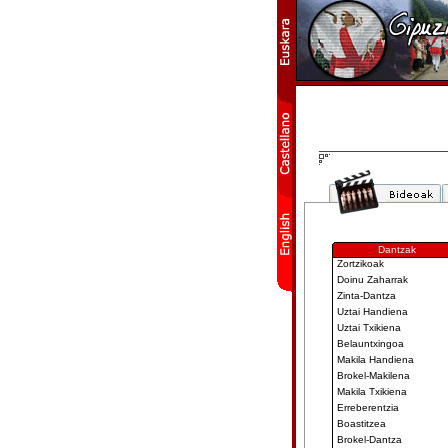
Dantzak
Zortzikoak
Doinu Zaharrak
Zinta-Dantza
Uztai Handiena
Uztai Txikiena
Belauntxingoa
Makila Handiena
Brokel-Makilena
Makila Txikiena
Erreberentzia
Boastitzea
Brokel-Dantza