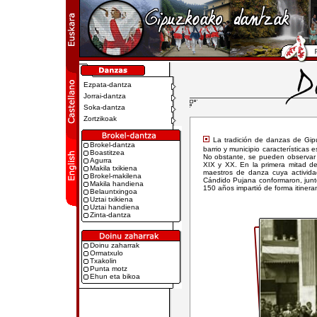
Ezpata-dantza
Jorrai-dantza
Soka-dantza
Zortzikoak
La tradición de danzas de Gipu
Brokel-dantza
barrio y municipio características 
Boastitzea
No obstante, se pueden observar 
Agurra
XIX y XX. En la primera mitad del
Makila txikiena
maestros de danza cuya activida
Brokel-makilena
Cándido Pujana conformaron, junt
Makila handiena
150 años impartió de forma itiner
Belauntxingoa
Uztai txikiena
Uztai handiena
Zinta-dantza
Doinu zaharrak
Ormatxulo
Txakolin
Punta motz
Ehun eta bikoa