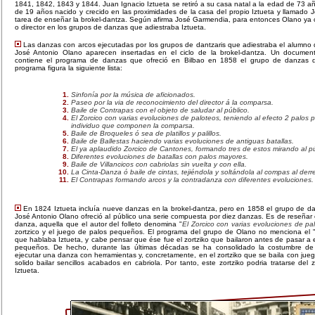
1841, 1842, 1843 y 1844. Juan Ignacio Iztueta se retiró a su casa natal a la edad de 73 a
de 19 años nacido y crecido en las proximidades de la casa del propio Iztueta y llamado 
tarea de enseñar la brokel-dantza. Según afirma José Garmendia, para entonces Olano ya 
o director en los grupos de danzas que adiestraba Iztueta.
Las danzas con arcos ejecutadas por los grupos de dantzaris que adiestraba el alumno d
José Antonio Olano aparecen insertadas en el ciclo de la brokel-dantza. Un documento
contiene el programa de danzas que ofreció en Bilbao en 1858 el grupo de danzas di
programa figura la siguiente lista:
Sinfonía por la música de aficionados.
Paseo por la via de reconocimiento del director á la comparsa.
Baile de Contrapas con el objeto de saludar al público.
El Zorcico con varias evoluciones de paloteos, teniendo al efecto 2 palos
individuo que componen la comparsa.
Baile de Broqueles ó sea de platillos y palillos.
Baile de Ballestas haciendo varias evoluciones de antiguas batallas.
El ya aplaudido Zorcico de Cantones, formando tres de estos mirando al pú
Diferentes evoluciones de batallas con palos mayores.
Baile de Villancicos con cabriolas sin vuelta y con ella.
La Cinta-Danza ó baile de cintas, tejiéndola y soltándola al compas al derr
El Contrapas formando arcos y la contradanza con diferentes evoluciones.
En 1824 Iztueta incluía nueve danzas en la brokel-dantza, pero en 1858 el grupo de dan
José Antonio Olano ofreció al público una serie compuesta por diez danzas. Es de reseñar
danza, aquella que el autor del folleto denomina "
El Zorcico con varias evoluciones de pa
zortzico y el juego de palos pequeños. El programa del grupo de Olano no menciona el "z
que hablaba Iztueta, y cabe pensar que ése fue el zortziko que bailaron antes de pasar a e
pequeños. De hecho, durante las últimas décadas se ha consolidado la costumbre de 
ejecutar una danza con herramientas y, concretamente, en el zortziko que se baila con ju
solido bailar sencillos acabados en cabriola. Por tanto, este zortziko podria tratarse del z
Iztueta.