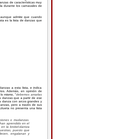
danzas de características muy
ila durante los carnavales de
, aunque admite que cuando
sta es la lista de danzas que
anzas a esta lista, e indica
rios. Además, en opinión de
r lo mismo, "
debemos amarlas
s danzas que a partir de ese
la danza con arcos grandes y
anzas, pero a través de sus
Iztueta no presenta una lista
aciones o mudanzas.
 han aprendido en el
 en la brokel-dantza
nuestras, puesto que
lecen, engalanan y