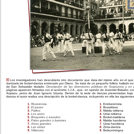
Los investigadores han descubierto otro documento que data del mismo año en el que 
dantzaris de brokel-dantza entrenado por Olano. Se trata de un pequeño folleto hallado en 
de San Sebastián titulado:
Descripción de las diversiones públicas de Guipúzcoa y en p
páginas aparecen firmadas con el acrónimo J.J.A., que, en opinión de Joxemiel Bidador, c
Azpiazu, yerno de Juan Ignacio Iztueta. Dentro de la serie de danzas presentadas bajo
dantza el autor realiza una descripción de la brokel-dantza, incluyendo en ella las siguiente
Reverencia
Erreberentzia
El paseo
Boastitzea
Palitos
Makila txikiena
Los arcos
Uztai txikiena
Broqueles o escudos
Brokel-makilena
Palos grandes o barrotes
Makila handiena
Arcos grandes
Uztai handiena
Las cintas
Zinta-dantza
Villancico
Belauntxingoa