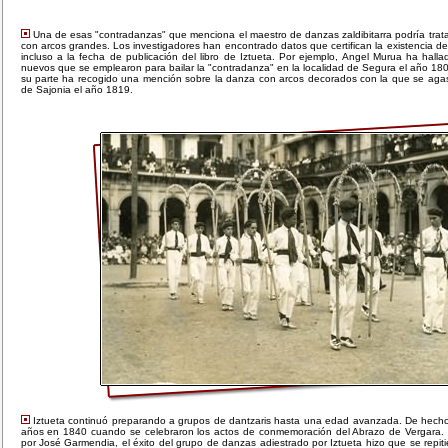
Una de esas "contradanzas" que menciona el maestro de danzas zaldibitarra podría trata
con arcos grandes. Los investigadores han encontrado datos que certifican la existencia d
incluso a la fecha de publicación del libro de Iztueta. Por ejemplo, Angel Murua ha hall
nuevos que se emplearon para bailar la "contradanza" en la localidad de Segura el año 180
su parte ha recogido una mención sobre la danza con arcos decorados con la que se agasa
de Sajonia el año 1819.
Iztueta continuó preparando a grupos de dantzaris hasta una edad avanzada. De hech
años en 1840 cuando se celebraron los actos de conmemoración del Abrazo de Vergara
por José Garmendia, el éxito del grupo de danzas adiestrado por Iztueta hizo que se repit