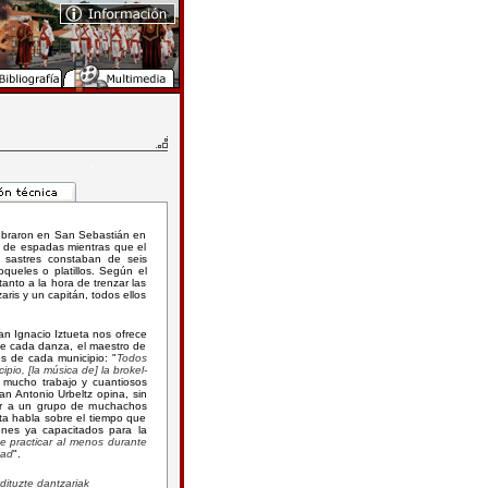
ebraron en San Sebastián en
a de espadas mientras que el
 sastres constaban de seis
ueles o platillos. Según el
tanto a la hora de trenzar las
ris y un capitán, todos ellos
an Ignacio Iztueta nos ofrece
se cada danza, el maestro de
es de cada municipio: "
Todos
ipio, [la música de] la brokel-
a mucho trabajo y cuantiosos
an Antonio Urbeltz opina, sin
rar a un grupo de muchachos
eta habla sobre el tiempo que
enes ya capacitados para la
de practicar al menos durante
dad
".
dituzte dantzariak