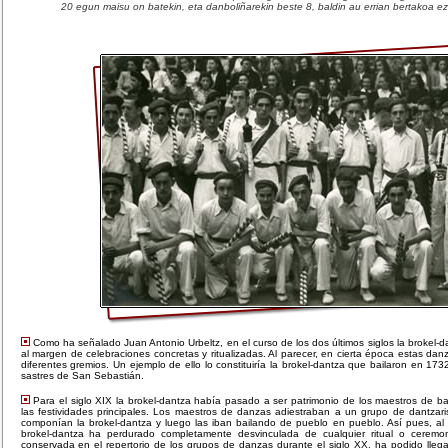
20 egun maisu on batekin, eta danboliñarekin beste 8, baldin au errian bertakoa e
Como ha señalado Juan Antonio Urbeltz, en el curso de los dos últimos siglos la brokel-d
al margen de celebraciones concretas y ritualizadas. Al parecer, en cierta época estas dan
diferentes gremios. Un ejemplo de ello lo constituiría la brokel-dantza que bailaron en 17
sastres de San Sebastián.
Para el siglo XIX la brokel-dantza había pasado a ser patrimonio de los maestros de ba
las festividades principales. Los maestros de danzas adiestraban a un grupo de dantzar
componían la brokel-dantza y luego las iban bailando de pueblo en pueblo. Así pues, al
brokel-dantza ha perdurado completamente desvinculada de cualquier ritual o ceremon
conservada en el repertorio de los grupos de danzas durante el siglo XX, ha podido llegar