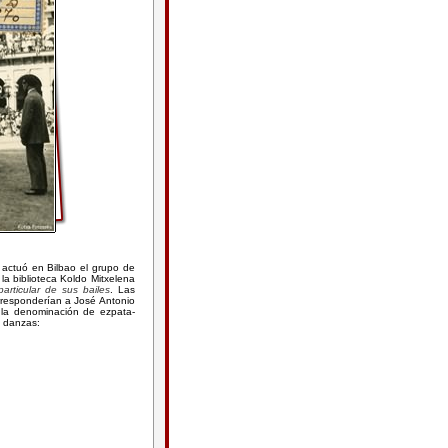
actuó en Bilbao el grupo de
la biblioteca Koldo Mitxelena
articular de sus bailes
. Las
orresponderían a José Antonio
 la denominación de ezpata-
s danzas: