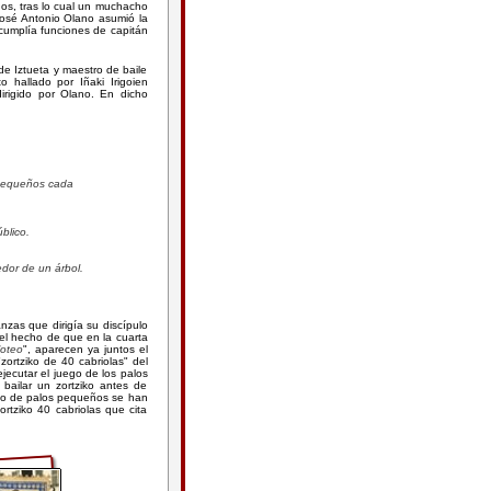
ños, tras lo cual un muchacho
José Antonio Olano asumió la
cumplía funciones de capitán
e Iztueta y maestro de baile
 hallado por Iñaki Irigoien
rigido por Olano. En dicho
 pequeños cada
blico.
edor de un árbol.
zas que dirigía su discípulo
 el hecho de que en la cuarta
loteo
", aparecen ya juntos el
ortziko de 40 cabriolas" del
jecutar el juego de los palos
bailar un zortziko antes de
ego de palos pequeños se han
ortziko 40 cabriolas que cita