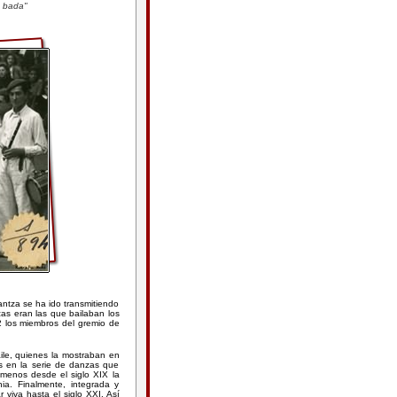
z bada"
antza se ha ido transmitiendo
zas eran las que bailaban los
32 los miembros del gremio de
ile, quienes la mostraban en
is en la serie de danzas que
 menos desde el siglo XIX la
ia. Finalmente, integrada y
 viva hasta el siglo XXI. Así