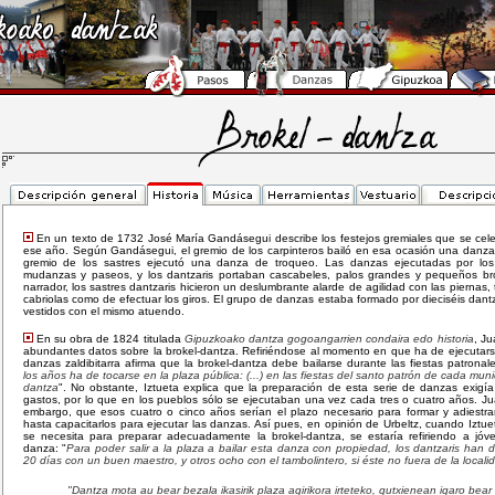
En un texto de 1732 José María Gandásegui describe los festejos gremiales que se cel
ese año. Según Gandásegui, el gremio de los carpinteros bailó en esa ocasión una danz
gremio de los sastres ejecutó una danza de troqueo. Las danzas ejecutadas por los
mudanzas y paseos, y los dantzaris portaban cascabeles, palos grandes y pequeños broq
narrador, los sastres dantzaris hicieron un deslumbrante alarde de agilidad con las piernas, 
cabriolas como de efectuar los giros. El grupo de danzas estaba formado por dieciséis dantza
vestidos con el mismo atuendo.
En su obra de 1824 titulada
Gipuzkoako dantza gogoangarrien condaira edo historia
, Ju
abundantes datos sobre la brokel-dantza. Refiriéndose al momento en que ha de ejecutar
danzas zaldibitarra afirma que la brokel-dantza debe bailarse durante las fiestas patronal
los años ha de tocarse en la plaza pública: (...) en las fiestas del santo patrón de cada munic
dantza
". No obstante, Iztueta explica que la preparación de esta serie de danzas exigí
gastos, por lo que en los pueblos sólo se ejecutaban una vez cada tres o cuatro años. Ju
embargo, que esos cuatro o cinco años serían el plazo necesario para formar y adiest
hasta capacitarlos para ejecutar las danzas. Así pues, en opinión de Urbeltz, cuando Iztu
se necesita para preparar adecuadamente la brokel-dantza, se estaría refiriendo a jóv
danza: "
Para poder salir a la plaza a bailar esta danza con propiedad, los dantzaris han 
20 días con un buen maestro, y otros ocho con el tambolintero, si éste no fuera de la locali
"Dantza mota au bear bezala ikasirik plaza agirikora irteteko, gutxienean igaro bear 