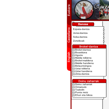
Ezpata-dantza
Jorrai-dantza
Soka-dantza
Zortzikoak
Brokel-dantza
Boastitzea
Agurra
Makila txikiena
Brokel-makilena
Makila handiena
Belauntxingoa
Uztai txikiena
Uztai handiena
Zinta-dantza
Doinu zaharrak
Ormatxulo
Txakolin
Punta motz
Ehun eta bikoa