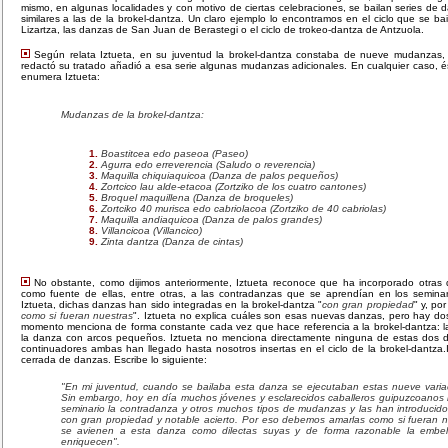
mismo, en algunas localidades y con motivo de ciertas celebraciones, se bailan series de 
similares a las de la brokel-dantza. Un claro ejemplo lo encontramos en el ciclo que se ba
Lizartza, las danzas de San Juan de Berastegi o el ciclo de trokeo-dantza de Antzuola.
Según relata Iztueta, en su juventud la brokel-dantza constaba de nueve mudanzas
redactó su tratado añadió a esa serie algunas mudanzas adicionales. En cualquier caso, é
enumera Iztueta:
Mudanzas de la brokel-dantza:
Boastitcea edo paseoa (Paseo)
Agurra edo erreverencia (Saludo o reverencia)
Maquilla chiquiaquicoa (Danza de palos pequeños)
Zortcico lau alde-etacoa (Zortziko de los cuatro cantones)
Broquel maquillena (Danza de broqueles)
Zortciko 40 murisca edo cabriolacoa (Zortziko de 40 cabriolas)
Maquilla andiaquicoa (Danza de palos grandes)
Villancicoa (Villancico)
Zinta dantza (Danza de cintas)
No obstante, como dijimos anteriormente, Iztueta reconoce que ha incorporado otras d
como fuente de ellas, entre otras, a las contradanzas que se aprendían en los semina
Iztueta, dichas danzas han sido integradas en la brokel-dantza "
con gran propiedad
" y, po
como si fueran nuestras
". Iztueta no explica cuáles son esas nuevas danzas, pero hay do
momento menciona de forma constante cada vez que hace referencia a la brokel-dantza: 
la danza con arcos pequeños. Iztueta no menciona directamente ninguna de estas dos d
continuadores ambas han llegado hasta nosotros insertas en el ciclo de la brokel-dantza.
cerrada de danzas. Escribe lo siguiente:
"En mi juventud, cuando se bailaba esta danza se ejecutaban estas nueve vari
Sin embargo, hoy en día muchos jóvenes y esclarecidos caballeros guipuzcoanos
seminario la contradanza y otros muchos tipos de mudanzas y las han introducido
con gran propiedad y notable acierto. Por eso debemos amarlas como si fueran 
se avienen a esta danza como dilectas suyas y de forma razonable la embel
enriquecen".