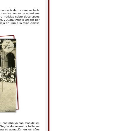
rse de la danza que se baila
e danzas con arcos anteriores
ado noticias sobre doce arcos
6, y Juan Antonio Urbeltz por
jó en Irún a la reina Amalia
o, contaba ya con más de 70
. Según documentos hallados
iera su actuación en los años