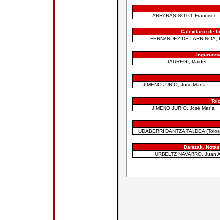
ARRARÁS SOTO, Francisco
Calendario de fi
FERNANDEZ DE LARRINOA, 
Ingurutxo
JAUREGI, Maider
JIMENO JURÍO, José María
Tol
JIMENO JURÍO, José María
UDABERRI DANTZA TALDEA (Tolos
Dantzak. Notas
URBELTZ NAVARRO, Juan A